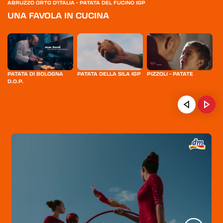
ABRUZZO ORTO D'ITALIA - PATATA DEL FUCINO IGP
UNA FAVOLA IN CUCINA
PATATA DI BOLOGNA
PATATA DELLA SILA IGP
PIZZOLI - PATATE
A
D.O.P.
DA
DE
%
HOME