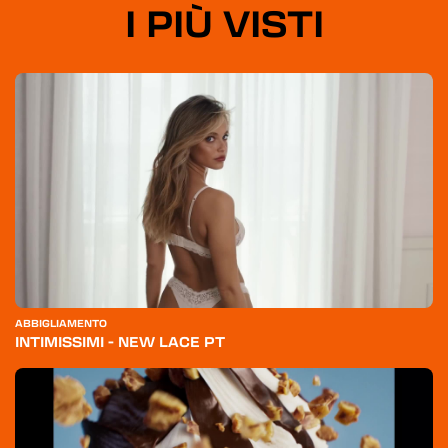
I PIÙ VISTI
HOME
CATEGORIE
CHI SIAMO
BLOG
ABBIGLIAMENTO
INTIMISSIMI - NEW LACE PT