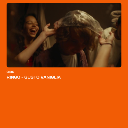
CIBO
C
RINGO - GUSTO VANIGLIA