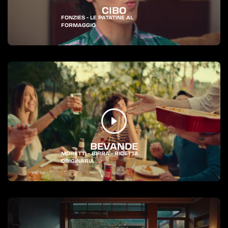
CIBO
FONZIES - LE PATATINE AL
FORMAGGIO
BEVANDE
MORETTI - BIRRA - RICETTA
ORIGINARIA