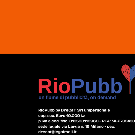
RioPubb by DreCaT Srl unipersonale
cap. soc. Euro 10.000 i.v.
p.iva e cod. fisc. 013560110960 - REA: MI-2730438
sede legale via Larga n. 16 Milano - pec:
drecat@legalmail.it