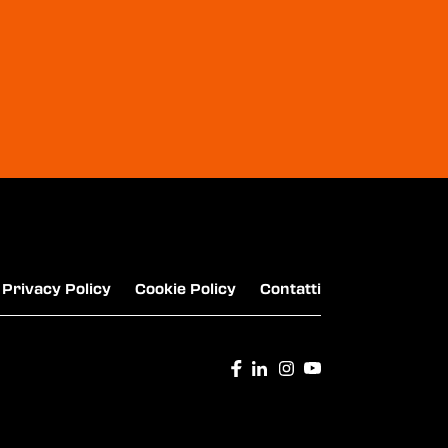
ACQUA VERA - VITA VERA
ACQUA LETE
Privacy Policy
Cookie Policy
Contatti
EVA - ACQUA NATURALE E FRIZZANTE