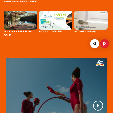
ARREGHINI SERRAMENTI
MV LINE - TENDE DA
MODOAL INFISSI
NOVART INFISSI
O
SOLE
Q
HOME