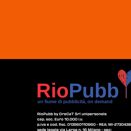
RioPubb by DreCaT Srl unipersonale
cap. soc. Euro 10.000 i.v.
p.iva e cod. fisc. 013560110960 - REA: MI-2730438
sede legale via Larga n. 16 Milano - pec: