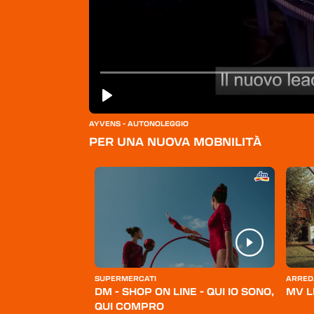
AYVENS - AUTONOLEGGIO
PER UNA NUOVA MOBNILIT
À
ERSONA
SUPERMERCATI
ARRED
BELLO
DM - SHOP ON LINE - QUI IO SONO,
MV L
QUI COMPRO