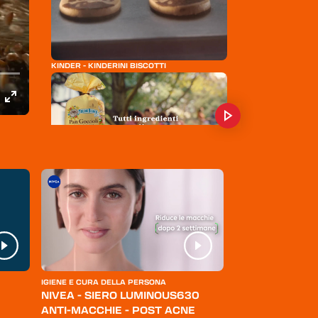
KINDER - KINDERINI BISCOTTI
MULINO BIANCO - PAN GOCCIOLI
IGIENE E CURA DELLA PERSONA
ABBIGLIAMENTO
LOACKER WAFER - CLASSICO E QUADRATINI
NIVEA - SIERO LUMINOUS630
LEVI'S - JEANS
ANTI-MACCHIE - POST ACNE