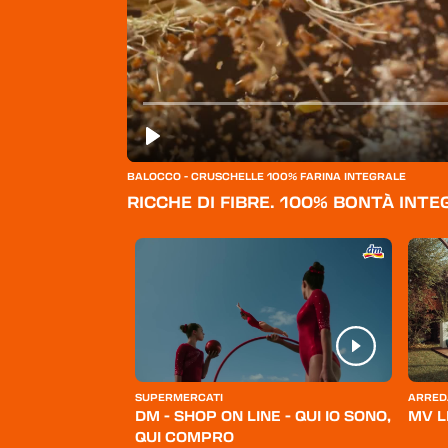
BALOCCO - CRUSCHELLE 100% FARINA INTEGRALE
RICCHE DI FIBRE. 100% BONTÀ INTE
ERSONA
SUPERMERCATI
ARRED
BELLO
DM - SHOP ON LINE - QUI IO SONO,
MV L
QUI COMPRO