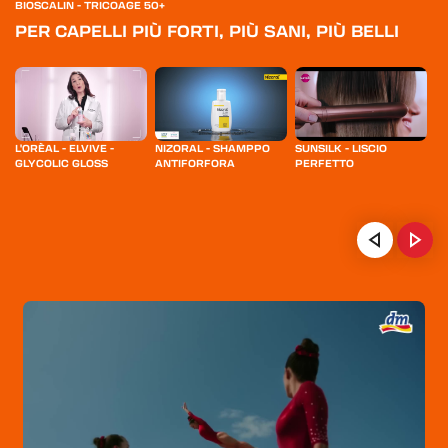
BIOSCALIN - TRICOAGE 50+
PER CAPELLI
PIÙ FORTI, PIÙ SANI, PIÙ BELLI
L'ORÈAL - ELVIVE -
NIZORAL - SHAMPPO
SUNSILK - LISCIO
H
GLYCOLIC GLOSS
ANTIFORFORA
PERFETTO
S