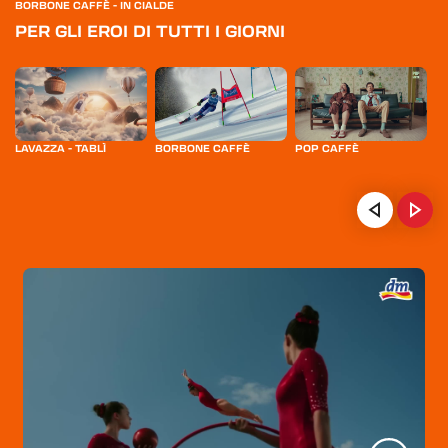
BORBONE CAFFÈ - IN CIALDE
PER GLI EROI DI TUTTI I GIORNI
LAVAZZA - TABLÌ
BORBONE CAFFÈ
POP CAFFÈ
N
HOME