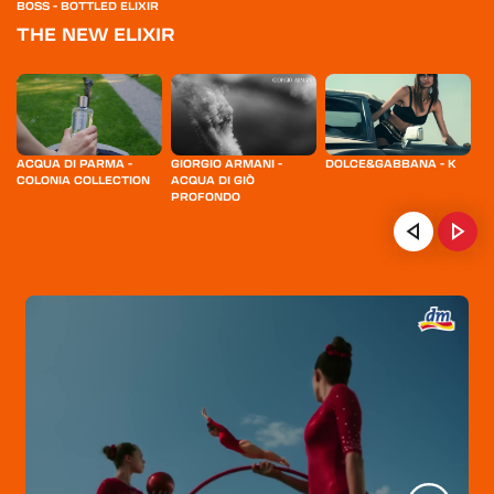
BOSS - BOTTLED ELIXIR
THE NEW ELIXIR
ACQUA DI PARMA -
GIORGIO ARMANI -
DOLCE&GABBANA - K
T
COLONIA COLLECTION
ACQUA DI GIÒ
PROFONDO
HOME