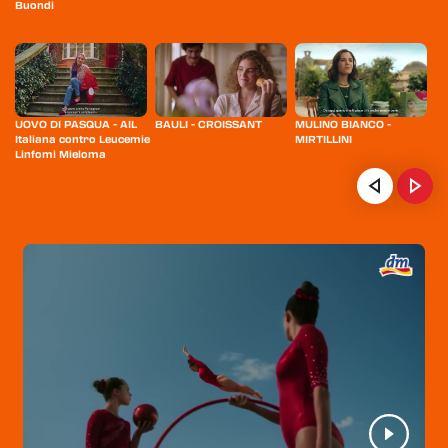
Buondi
UOVO DI PASQUA - AIL
BAULI - CROISSANT
MULINO BIANCO -
F
Italiana contro Leucemie
MIRTILLINI
BI
Linfomi Mieloma
E
HOME