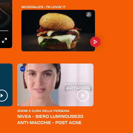
MCDONALD'S - I'M LOVIN' IT
OLD WILD WEST - BURGER STEAK HOUSE
KFC - NUOVI BURGER
IGIENE E CURA DELLA PERSONA
ABBIGLIAMENTO
NIVEA - SIERO LUMINOUS630
LEVI'S - JEANS
ANTI-MACCHIE - POST ACNE