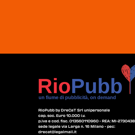
RioPubb by DreCaT Srl unipersonale
cap. soc. Euro 10.000 i.v.
p.iva e cod. fisc. 013560110960 - REA: MI-2730438
sede legale via Larga n. 16 Milano - pec:
drecat@legalmail.it