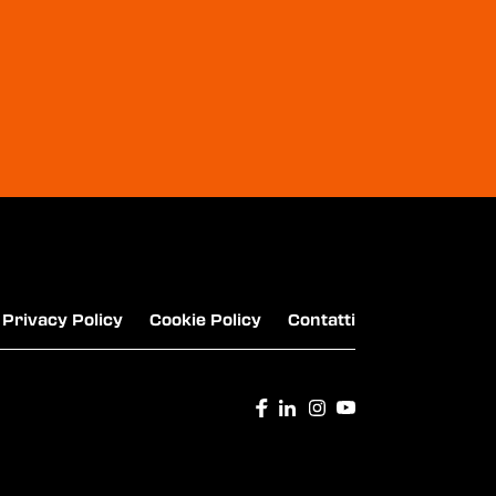
HAMERICA'S - RISTORANTE AMERICANO IN
ITALIA
THE STARBUCKS COFFEE COMPANY
Privacy Policy
Cookie Policy
Contatti
LA PIADINERIA - LA DORATA!