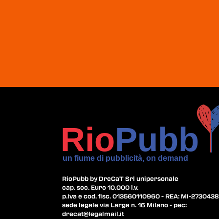
RioPubb by DreCaT Srl unipersonale
cap. soc. Euro 10.000 i.v.
p.iva e cod. fisc. 013560110960 - REA: MI-2730438
sede legale via Larga n. 16 Milano - pec:
drecat@legalmail.it