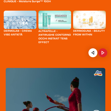
CLINIQUE - Moisture Surge™ 100H
DERMOLAB - CREMA
DERMOGUNA - BEAUTY
ES
ALTRAPELLE -
VISO ANTIETÀ
FROM WITHIN
R
ANTIRUGHE CONTORNO
OCCHI INSTANT TENS
EFFECT
OL
HOME