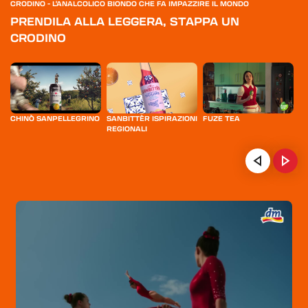
CRODINO - L'ANALCOLICO BIONDO CHE FA IMPAZZIRE IL MONDO
PRENDILA ALLA LEGGERA, STAPPA UN
CRODINO
CHINÒ SANPELLEGRINO
SANBITTÈR ISPIRAZIONI
FUZE TEA
S
REGIONALI
HOME