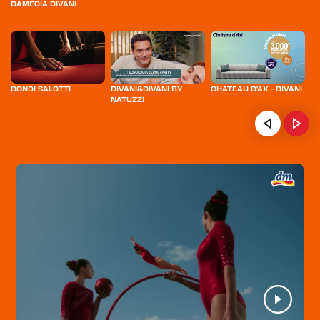
DAMEDIA DIVANI
DONDI SALOTTI
DIVANI&DIVANI BY
CHATEAU D'AX - DIVANI
VI
NATUZZI
HOME