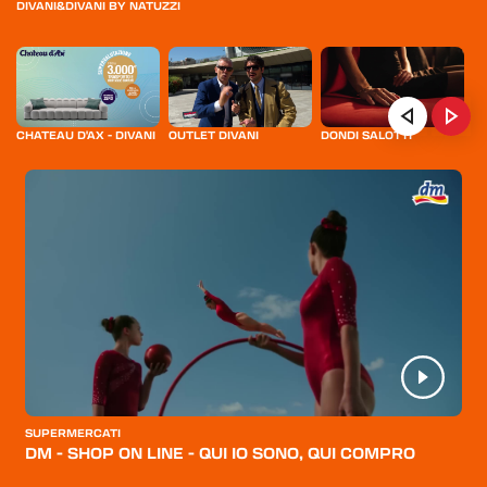
DIVANI&DIVANI BY NATUZZI
CHATEAU D'AX - DIVANI
OUTLET DIVANI
DONDI SALOTTI
VI
HOME
SUPERMERCATI
DM - SHOP ON LINE - QUI IO SONO, QUI COMPRO
CATEGORIE