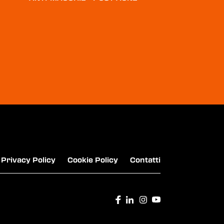
GIOCHI PREZIOSI - GODZILLA E KONG
SORGENEIA - ENERGIA RINNOVABILE, GAS E
FOTOVOLTAICO
Privacy Policy
Cookie Policy
Contatti
FONDAZIONE OLTRE IL LABIRINTO - PER
L'AUTISMO ETS