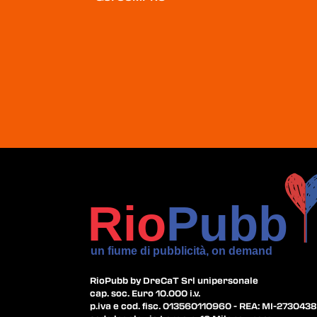
RioPubb by DreCaT Srl unipersonale
cap. soc. Euro 10.000 i.v.
p.iva e cod. fisc. 013560110960 - REA: MI-2730438