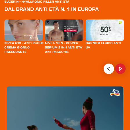
EUCERIN - HYALURONIC FILLER ANTI ETÀ
DAL BRAND ANTI ETÀ N. 1 IN EUROPA
Y
NIVEA Q10 - ANTI RUGHE
NIVEA MEN - POWER
GARNIER FLUIDO ANTI
L'
CREMA GIORNO
SERIUM 2 IN 1 ANTI ETA'
UV
PE
RASSODANTE
ANTI-MACCHIE
C
M