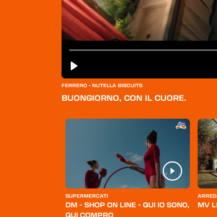
FERRERO - NUTELLA BISCUITS
BUONGIORNO, CON IL CUORE.
ERSONA
SUPERMERCATI
ARRED
BELLO
DM - SHOP ON LINE - QUI IO SONO,
MV L
QUI COMPRO