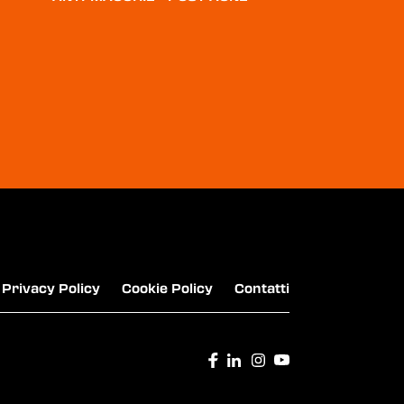
RINGO - GUSTO CACAO
ORO CIOK - SAIWA
Privacy Policy
Cookie Policy
Contatti
KINDER - BARRETTA