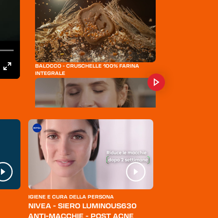
BALOCCO - CRUSCHELLE 100% FARINA
INTEGRALE
RIGONI DI ASIAGO - NOCCIOLATA
IGIENE E CURA DELLA PERSONA
ABBIGLIAMENTO
NIVEA - SIERO LUMINOUS630
LEVI'S - JEANS
ANTI-MACCHIE - POST ACNE