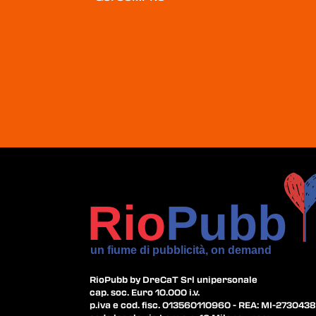
RioPubb by DreCaT Srl unipersonale
cap. soc. Euro 10.000 i.v.
p.iva e cod. fisc. 013560110960 - REA: MI-2730438