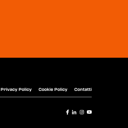
ESI - LE DIECI ERBE - INTEGRATORI PER IL
BENESSERE INTESTINALE
SEGNOVERDE - LUCE E GAS
Privacy Policy
Cookie Policy
Contatti
ENEL - ENERGIA