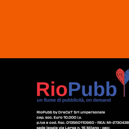
RioPubb by DreCaT Srl unipersonale
cap. soc. Euro 10.000 i.v.
p.iva e cod. fisc. 013560110960 - REA: MI-2730438
sede legale via Larga n. 16 Milano - pec: