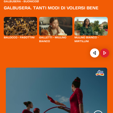
GALBUSERA - BUONICOSÌ
GALBUSERA. TANTI MODI DI VOLERSI BENE
BALOCCO - FAGOTTINI
GALLETTI - MIULINO
MULINO BIANCO -
MI
BIANCO
MIRTILLINI
M
HOME