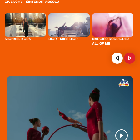
GIVENCHY - L'INTERDIT ABSOLU
MICHAEL KORS
DIOR - MISS DIOR
NARCISO RODRIGUEZ -
B
ALL OF ME
HOME