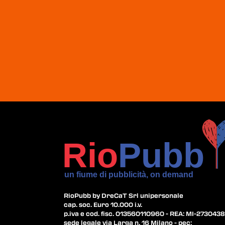
RioPubb by DreCaT Srl unipersonale
cap. soc. Euro 10.000 i.v.
p.iva e cod. fisc. 013560110960 - REA: MI-2730438
sede legale via Larga n. 16 Milano - pec: