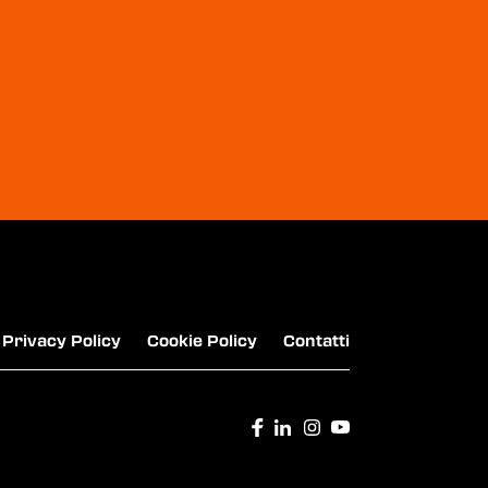
FIAT - 500E
VOLKSWAGEN - NUOVO T-ROC SPORT
Privacy Policy
Cookie Policy
Contatti
BMW - GAMMA 100% ELETTRICA