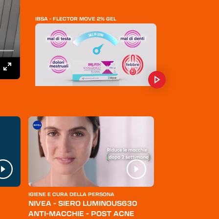
IBSA - FLECTOR MOVE 2% GEL
BRUFEN - ANALGESICO
HALEON - VOLTADEXI
IGIENE E CURA DELLA PERSONA
ABBIGLIAMENTO
NIVEA - SIERO LUMINOUS630
LEVI'S - JEANS
ANTI-MACCHIE - POST ACNE