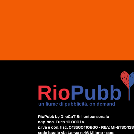
RioPubb by DreCaT Srl unipersonale
cap. soc. Euro 10.000 i.v.
p.iva e cod. fisc. 013560110960 - REA: MI-2730438
sede legale via Larga n. 16 Milano - pec: