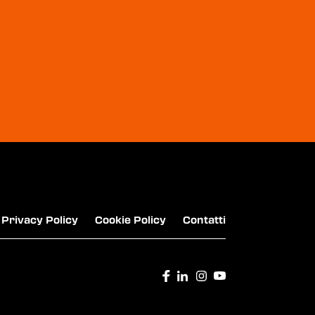
NUROFEN CAPS
ACTIGRIP COMPRESSE
Privacy Policy
Cookie Policy
Contatti
THERMACARE - CEROTTO MUSCOLARE