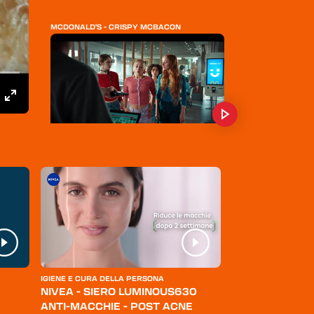
MCDONALD'S - CRISPY MCBACON
MCDONALDS - SALVAEURO
AUTOGRILL
IGIENE E CURA DELLA PERSONA
ABBIGLIAMENTO
NIVEA - SIERO LUMINOUS630
LEVI'S - JEANS
ANTI-MACCHIE - POST ACNE