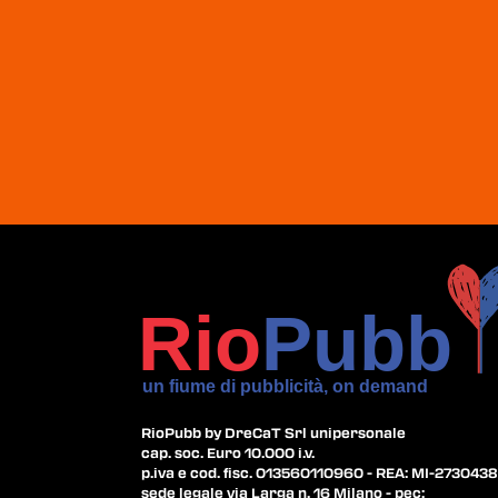
RioPubb by DreCaT Srl unipersonale
cap. soc. Euro 10.000 i.v.
p.iva e cod. fisc. 013560110960 - REA: MI-2730438
sede legale via Larga n. 16 Milano - pec: