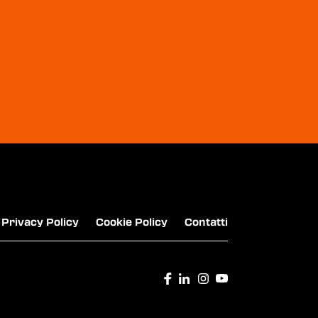
ROADHOUSE - RESTAURANT
THE STARBUCKS COFFEE COMPANY
Privacy Policy
Cookie Policy
Contatti
OLD WILD WEST - BURGER STEAK HOUSE