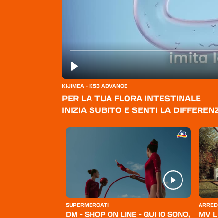
KIJIMEA - K53 ADVANCE
PER LA TUA FLORA INTESTINALE
INIZIA SUBITO E SENTI LA DIFFEREN
ERSONA
SUPERMERCATI
ARRED
BELLO
DM - SHOP ON LINE - QUI IO SONO,
MV L