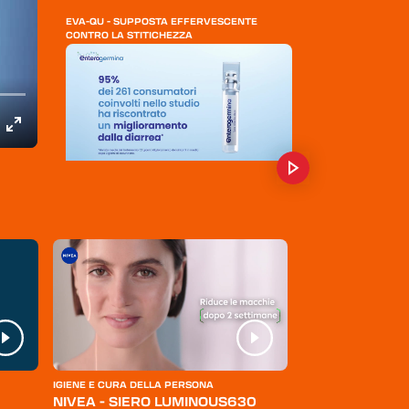
EVA-QU - SUPPOSTA EFFERVESCENTE
CONTRO LA STITICHEZZA
ENTEROGERMINA - IN CASO DI DIARREA
CHIESI - LAEVOLAC STICK
IGIENE E CURA DELLA PERSONA
ABBIGLIAMENTO
NIVEA - SIERO LUMINOUS630
LEVI'S - JEANS