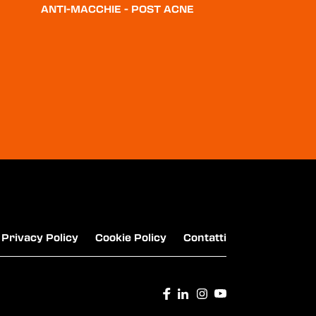
ANTI-MACCHIE - POST ACNE
DULCOSOFT - CONTRO LA STITICHEZZA
ENTEROGERMINA - BAMBINI
Privacy Policy
Cookie Policy
Contatti
PAXABEL - CONTRO LA STITICHEZZA