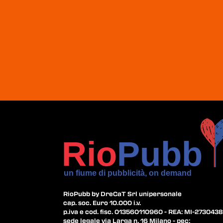
RioPubb by DreCaT Srl unipersonale
cap. soc. Euro 10.000 i.v.
p.iva e cod. fisc. 013560110960 - REA: MI-2730438
sede legale via Larga n. 16 Milano - pec: