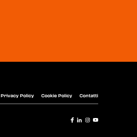
BAULI - PANDORÌ
ORO SAIWA
Privacy Policy
Cookie Policy
Contatti
GALBUSERA - RÌSOSURÌSO