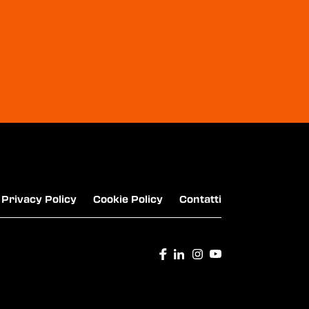
WINDTRE - SEMPLIFICA CONNESSIONI,
ENERGIA, ASSICURAZIONI
TOSCANO IMMOBILIARE
Privacy Policy
Cookie Policy
Contatti
WALLAPOP - INIZIA A VENDERE CON
WALLAPOP