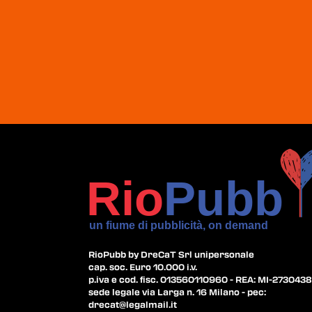
RioPubb by DreCaT Srl unipersonale
cap. soc. Euro 10.000 i.v.
p.iva e cod. fisc. 013560110960 - REA: MI-2730438
sede legale via Larga n. 16 Milano - pec:
drecat@legalmail.it