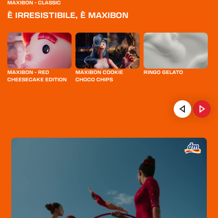
MAXIBON - CLASSIC
È IRRESISTIBILE, È MAXIBON
MAXIBON - RED
MAXIBON COOKIE
RINGO GELATO
M
CHEESECAKE EDITION
CHOCO CHIPS
B
HOME