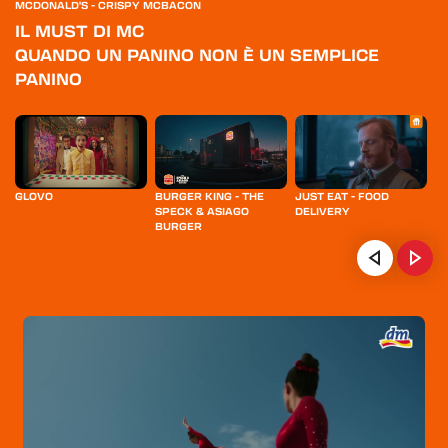
MCDONALD'S - CRISPY MCBACON
IL MUST DI MC
QUANDO UN PANINO NON È UN SEMPLICE
PANINO
GLOVO
BURGER KING - THE
JUST EAT - FOOD
A
SPECK & ASIAGO
DELIVERY
BURGER