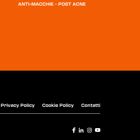
ANTI-MACCHIE - POST ACNE
LISTERINE - COLLUTORIO
DENTIFRICIO SENSODYNE - SENSIBILITÀ E
SMALTO
Privacy Policy
Cookie Policy
Contatti
BLANX - TRATTAMENTI SBIANCANTI O3X