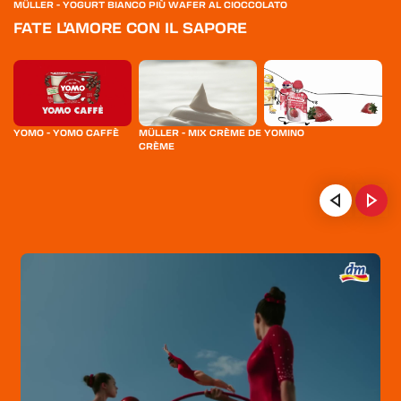
MÜLLER - YOGURT BIANCO PIÙ WAFER AL CIOCCOLATO
FATE L'AMORE CON IL SAPORE
YOMO - YOMO CAFFÈ
MÜLLER - MIX CRÈME DE
YOMINO
MÜ
CRÈME
M
HOME