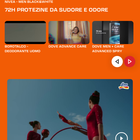
NIVEA - MEN BLACK&WHITE
72H PROTEZINE DA SUDORE E ODORE
BOROTALCO -
DOVE ADVANCE CARE
DOVE MEN + CARE
NI
DEODORANTE UOMO
ADVANCED SPRY
B
BLE
HOME