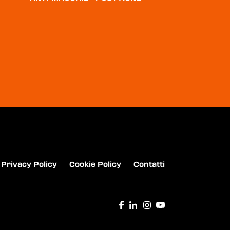
FABULOSO - AMMORBIDENTE
LENOR - UNSTOPPABLES PROFUMATORE
BUCATO
Privacy Policy
Cookie Policy
Contatti
PERLANA - DETERSIVO PER BIANCHI E
CHIARI