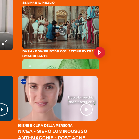
SEMPRE IL MEGLIO
DASH - POWER PODS CON AZIONE EXTRA
SMACCHIANTE
WINNI'S - LAVATRICE
IGIENE E CURA DELLA PERSONA
ABBIGLIAMENTO
NIVEA - SIERO LUMINOUS630
LEVI'S - JEANS
ANTI-MACCHIE - POST ACNE