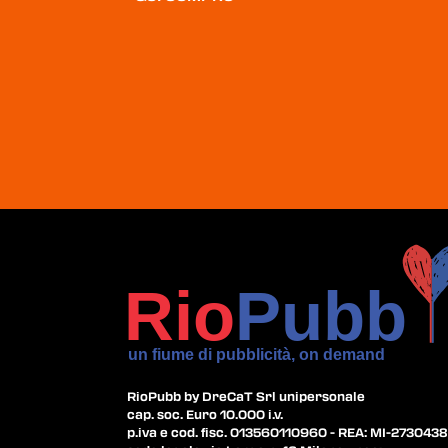
RioPubb by DreCaT Srl unipersonale
cap. soc. Euro 10.000 i.v.
p.iva e cod. fisc. 013560110960 - REA: MI-2730438