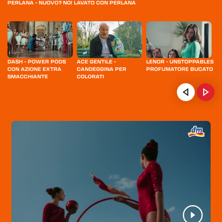
PERLANA - NUOVO? NO! LAVATO CON PERLANA
DASH - POWER PODS
ACE GENTILE -
LENOR - UNSTOPPABLES
L
CON AZIONE EXTRA
CANDEGGINA PER
PROFUMATORE BUCATO
C
SMACCHIANTE
COLORATI
HOME