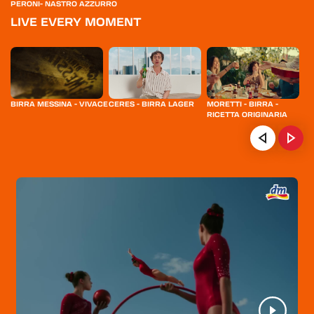
PERONI- NASTRO AZZURRO
LIVE EVERY MOMENT
BIRRA MESSINA - VIVACE
CERES - BIRRA LAGER
MORETTI - BIRRA -
B
RICETTA ORIGINARIA
- 
HOME