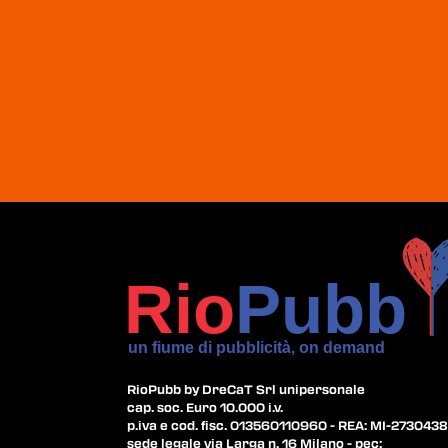
RioPubb by DreCaT Srl unipersonale
cap. soc. Euro 10.000 i.v.
p.iva e cod. fisc. 013560110960 - REA: MI-2730438
sede legale via Larga n. 16 Milano - pec: