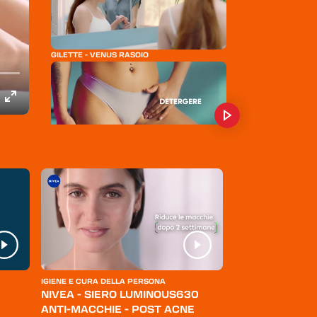
GILETTE - VENUS RASOIO
GILETTE - VENUS SATIN CARE PER LA ZONA
INTIMA
WILKINSON SWORD - INTUITION
BRAUN SILK-ÈPIL 9 FLEX
FLER - RASOIO PER DEPILAZIONE
VEET EXPERT - STRISCE DEPILATORIE
GILETTE - VENUS RASOIO
GILETTE - VENUS SATIN CARE PER LA ZONA
INTIMA
IGIENE E CURA DELLA PERSONA
ABBIGLIAMENTO
NIVEA - SIERO LUMINOUS630
LEVI'S - JEANS
ANTI-MACCHIE - POST ACNE