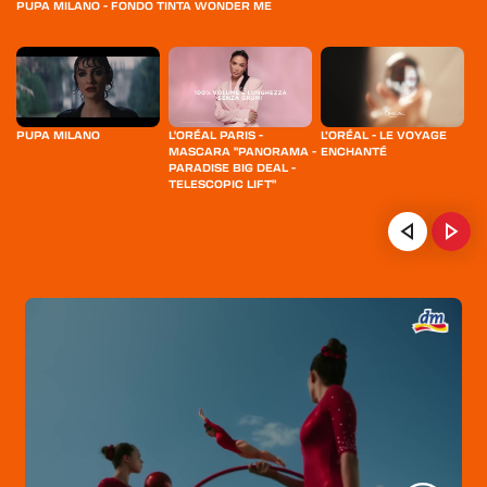
PUPA MILANO - FONDO TINTA WONDER ME
PUPA MILANO
L'ORÉAL PARIS -
L’ORÉAL - LE VOYAGE
B
MASCARA "PANORAMA -
ENCHANTÉ
A
PARADISE BIG DEAL -
TELESCOPIC LIFT"
SS
HOME