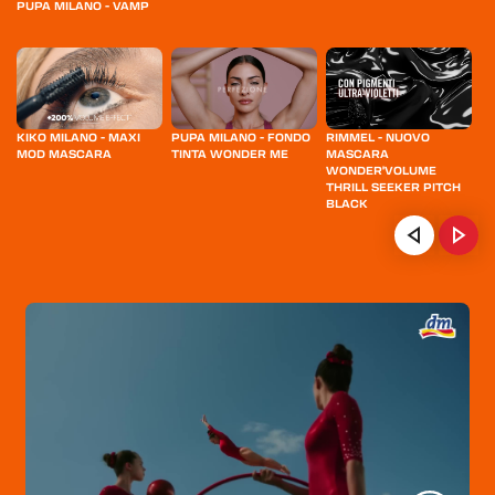
PUPA MILANO - VAMP
KIKO MILANO - MAXI
PUPA MILANO - FONDO
RIMMEL - NUOVO
B
MOD MASCARA
TINTA WONDER ME
MASCARA
A
WONDER'VOLUME
THRILL SEEKER PITCH
RK
BLACK
HOME