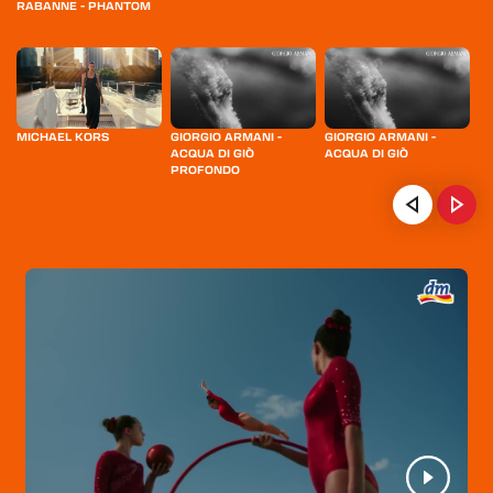
RABANNE - PHANTOM
MICHAEL KORS
GIORGIO ARMANI -
GIORGIO ARMANI -
T
ACQUA DI GIÒ
ACQUA DI GIÒ
M
PROFONDO
HOME