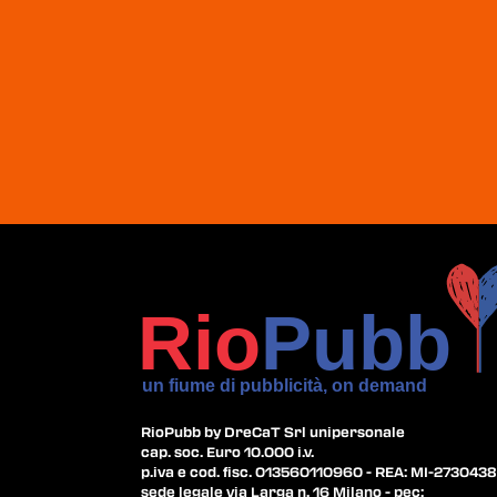
RioPubb by DreCaT Srl unipersonale
cap. soc. Euro 10.000 i.v.
p.iva e cod. fisc. 013560110960 - REA: MI-2730438
sede legale via Larga n. 16 Milano - pec: