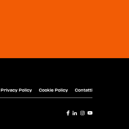
SWISSE - MAGNESIO E POTASSIO FORTE
HUMANA - DIFENSIL IMMUNO BAMBINI
Privacy Policy
Cookie Policy
Contatti
ITAS MUTUA - L'ASSICURAZIONE CHE CI
UNISCE