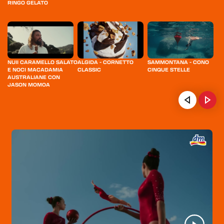
RINGO GELATO
NUII CARAMELLO SALATO
ALGIDA - CORNETTO
SAMMONTANA - CONO
M
E NOCI MACADAMIA
CLASSIC
CINQUE STELLE
B
AUSTRALIANE CON
JASON MOMOA
HI
HOME