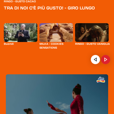
RINGO - GUSTO CACAO
TRA DI NOI C’È PIÙ GUSTO! - GIRO LUNGO
Buondi
MILKA - COOKIES
RINGO - GUSTO VANIGLIA
F
SENSATIONS
S
ie
HOME