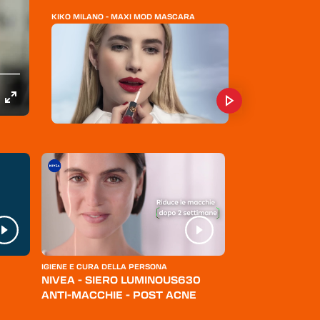
KIKO MILANO - MAXI MOD MASCARA
KIKO MILANO - ROSSETTO DOUBLE TOUCH
DEBORAH MILANO - SUPER VINYL SHAKE
LIPSTICK
IGIENE E CURA DELLA PERSONA
ABBIGLIAMENTO
NIVEA - SIERO LUMINOUS630
LEVI'S - JEANS
ANTI-MACCHIE - POST ACNE