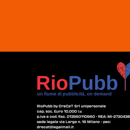
RioPubb by DreCaT Srl unipersonale
cap. soc. Euro 10.000 i.v.
p.iva e cod. fisc. 013560110960 - REA: MI-2730438
sede legale via Larga n. 16 Milano - pec:
drecat@legalmail.it