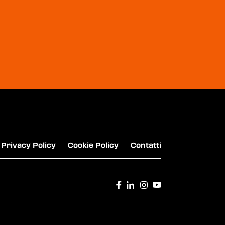
KIKO MILANO - NEW SNOW KISSED HOLIDAY
- COLLECTION
RIMMEL - NUOVO MASCARA
WONDER'VOLUME THRILL SEEKER PITCH
BLACK
Privacy Policy
Cookie Policy
Contatti
L'ORÉAL PARIS - MASCARA "PANORAMA -
PARADISE BIG DEAL - TELESCOPIC LIFT"