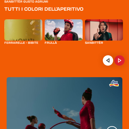
SANBITTÈR GUSTO AGRUMI
TUTTI I COLORI DELL'APERITIVO
FERRARELLE - BIBITE
FRULLÀ
SANBITTÈR
S
F
HOME