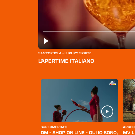
SANT'ORSOLA - LUXURY SPRITZ
L'APERTIME ITALIANO
ERSONA
SUPERMERCATI
ARRED
BELLO
DM - SHOP ON LINE - QUI IO SONO,
MV L