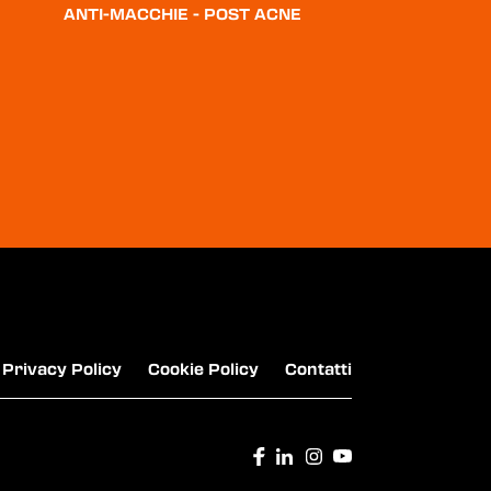
ANTI-MACCHIE - POST ACNE
APEROL - APERITIVO
CANDOLINI - GRAPPA BIANCA, RISERVA E
CLASSIMA
Privacy Policy
Cookie Policy
Contatti
CAMPARI