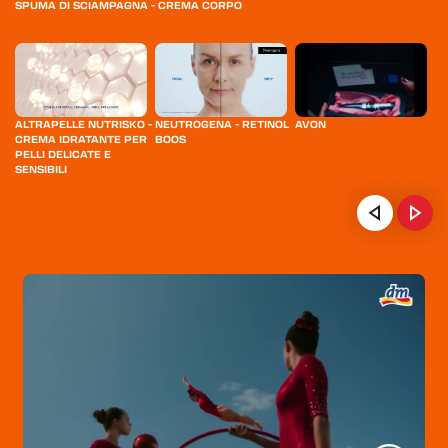
SPUMA DI SCIAMPAGNA - CREMA CORPO
ALTRAPELLE NUTRISKO -
NEUTROGENA - RETINOL
AVON
CL
CREMA IDRATANTE PER
BOOS
S
PELLI DELICATE E
SENSIBILI
ON
HOME