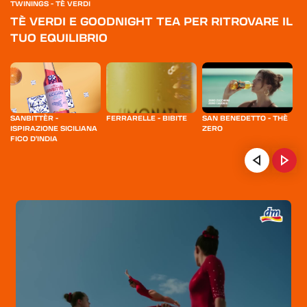
TWININGS - TÈ VERDI
TÈ VERDI E GOODNIGHT TEA PER RITROVARE IL
TUO EQUILIBRIO
SANBITTÈR -
FERRARELLE - BIBITE
SAN BENEDETTO - THÈ
YO
ISPIRAZIONE SICILIANA
ZERO
F
FICO D'INDIA
HOME