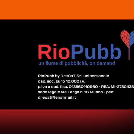
RioPubb by DreCaT Srl unipersonale
cap. soc. Euro 10.000 i.v.
p.iva e cod. fisc. 013560110960 - REA: MI-2730438
sede legale via Larga n. 16 Milano - pec:
drecat@legalmail.it